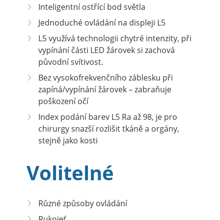
Inteligentní ostřící bod světla
Jednoduché ovládání na displeji L5
L5 využívá technologii chytré intenzity, při
vypínání části LED žárovek si zachová
původní svítivost.
Bez vysokofrekvenčního záblesku při
zapíná/vypínání žárovek – zabraňuje
poškození očí
Index podání barev L5 Ra až 98, je pro
chirurgy snazší rozlišit tkáně a orgány,
stejně jako kosti
Volitelné
Různé způsoby ovládání
Rukojeť