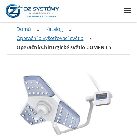
Domů
»
Katalog
»
Operační a vyšetřovací světla
»
Operační/Chirurgické světlo COMEN L5